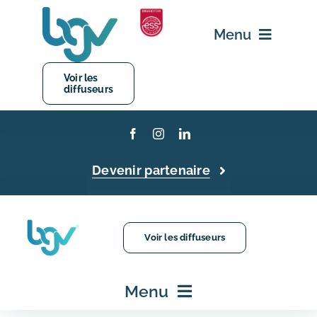
Passer
au
Menu
contenu
Voir les
diffuseurs
Accueil
Fonctionnalités
Devenir partenaire
Qui sommes nous ?
FAQ
Voir les diffuseurs
Contact
Menu